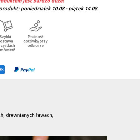
oduktem jest bardzo duże!
 produkt:
poniedziałek 10.08 - piątek 14.08.
Szybki
Płatność
ostawa
gotówką przy
zystkich
odbiorze
amówień!
ch, drewnianych ławach,