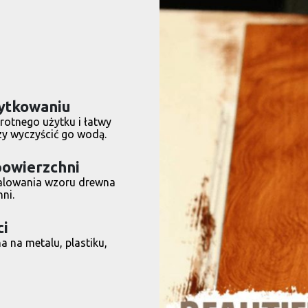
żytkowaniu
krotnego użytku i łatwy
zy wyczyścić go wodą.
powierzchni
alowania wzoru drewna
ni.
ci
 na metalu, plastiku,