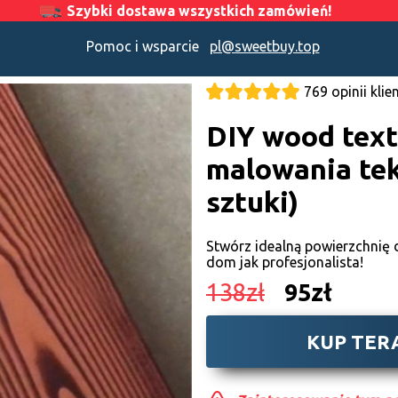
Szybki dostawa wszystkich zamówień!
Pomoc i wsparcie
pl@sweetbuy.top
769 opinii kli
DIY wood text
malowania tek
sztuki)
Stwórz idealną powierzchnię 
dom jak profesjonalista!
138zł
95zł
KUP TER