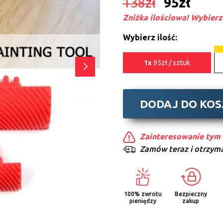
138
zł
95
zł
Zniżka ilościowa! Wybierz 
Wybierz ilość:
1x
95zł / sztuk
DODAJ DO KO
Zainteresowanie tym 
Zamów teraz i otrzyma
100% zwrotu
Bezpieczny
pieniędzy
zakup