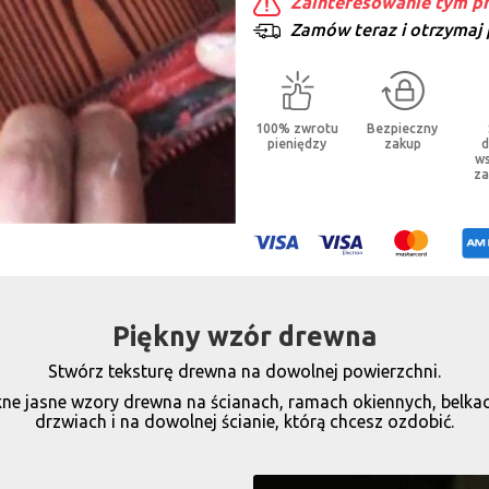
Zainteresowanie tym pr
Zamów teraz i otrzymaj
100% zwrotu
Bezpieczny
pieniędzy
zakup
d
ws
z
Piękny wzór drewna
Stwórz teksturę drewna na dowolnej powierzchni.
e jasne wzory drewna na ścianach, ramach okiennych, belka
drzwiach i na dowolnej ścianie, którą chcesz ozdobić.