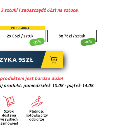
3 sztuki i zaoszczędź 62zł na sztuce.
POPULARNA
2x
86zł / sztuk
3x
76zł / sztuk
-35%
-40%
SZYKA
95
ZŁ
produktem jest bardzo duże!
j produkt:
poniedziałek 10.08 - piątek 14.08.
Szybki
Płatność
dostawa
gotówką przy
wszystkich
odbiorze
zamówień!