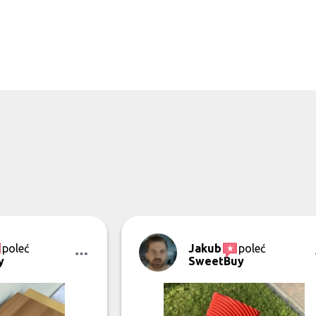
poleć
Jakub
poleć
y
SweetBuy