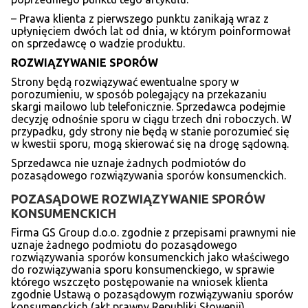
– Prawa klienta z pierwszego punktu zanikają wraz z
upłynięciem dwóch lat od dnia, w którym poinformował
on sprzedawcę o wadzie produktu.
ROZWI
ĄZYWANIE SPORÓ
W
Strony będą rozwiązywać ewentualne spory w
porozumieniu, w sposób polegający na przekazaniu
skargi mailowo lub telefonicznie. Sprzedawca podejmie
decyzję odnośnie sporu w ciągu trzech dni roboczych. W
przypadku, gdy strony nie będą w stanie porozumieć się
w kwestii sporu, mogą skierować się na drogę sądowną.
Sprzedawca nie uznaje żadnych podmiotów do
pozasądowego rozwiązywania sporów konsumenckich.
POZASĄDOWE ROZWIĄZYWANIE SPORÓW
KONSUMENCKICH
Firma GS Group d.o.o. zgodnie z przepisami prawnymi nie
uznaje żadnego podmiotu do pozasądowego
rozwiązywania sporów konsumenckich jako właściwego
do rozwiązywania sporu konsumenckiego, w sprawie
którego wszczęto postępowanie na wniosek klienta
zgodnie Ustawą o pozasądowym rozwiązywaniu sporów
konsumenckich (akt prawny Republiki Słowenii).