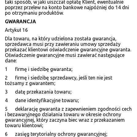
taki sposób, w jaki uiszczał opłatę Klient, ewentualnie
poprzez przelew na konto bankowe najpóźniej do 14 dni
po otrzymaniu produktów.
GWARANCJA
Artykuł 16
Dla towaru, na który udzielona została gwarancja,
sprzedawca musi przy zawieraniu umowy sprzedaży
przekazać klientowi oświadczenie gwarancyjne gwaranta.
Oświadczenie gwarancyjne musi zawierać następujące
dane:
1 firmę i siedzibę gwaranta;
2 firmę i siedzibę sprzedawcy, jeśli ten nie jest
tożsamy z gwarantem;
3 datę przekazania towaru;
4 dane identyfikacyjne towaru;
5 deklarację gwaranta z zapewnieniem zgodności cech
i bezawaryjnego działania towaru w okresie ochrony
gwarancyjnej, który zaczyna biec wraz z przekazaniem
towaru klientowi;
6 zasięg terytorialny ochrony gwarancyjnej;