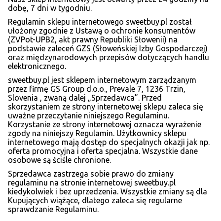
dobę, 7 dni w tygodniu.
Regulamin sklepu internetowego sweetbuy.pl został
ułożony zgodnie z Ustawą o ochronie konsumentów
(ZVPot-UPB2, akt prawny Republiki Słowenii) na
podstawie zaleceń GZS (Słoweńskiej Izby Gospodarczej)
oraz międzynarodowych przepisów dotyczących handlu
elektronicznego.
sweetbuy.pl jest sklepem internetowym zarządzanym
przez firmę GS Group d.o.o., Prevale 7, 1236 Trzin,
Slovenia , zwaną dalej „Sprzedawca”. Przed
skorzystaniem ze strony internetowej sklepu zaleca się
uważne przeczytanie niniejszego Regulaminu.
Korzystanie ze strony internetowej oznacza wyrażenie
zgody na niniejszy Regulamin. Użytkownicy sklepu
internetowego mają dostęp do specjalnych okazji jak np.
oferta promocyjna i oferta specjalna. Wszystkie dane
osobowe są ściśle chronione.
Sprzedawca zastrzega sobie prawo do zmiany
regulaminu na stronie internetowej sweetbuy.pl
kiedykolwiek i bez uprzedzenia. Wszystkie zmiany są dla
Kupujących wiążące, dlatego zaleca się regularne
sprawdzanie Regulaminu.