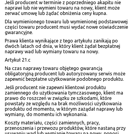
Jeśli producent w terminie z poprzedniego akapitu nie
naprawi lub nie wymieni towaru na nowy, klient może
zerwać umowę lub żądać obniżenia ceny kupna.
Dla wymienionego towaru lub wymienionej podstawowej
części towaru producent musi wydać nowe oświadczenie
gwarancyjne.
Prawa klienta wynikające z tego artykułu zanikają po
dwóch latach od dnia, w który klient żądał bezpłatnej
naprawy wad lub wymiany towaru na nowy.
Artykuł 21.c
Na czas naprawy towaru objętego gwarancją
obligatoryjną producent lub autoryzowany serwis może
zapewnić bezpłatne użytkowanie podobnego produktu.
Jeśli producent nie zapewni klientowi produktu
zamiennego do użytkowania tymczasowego, klient ma
prawo do roszczeń w związku ze szkodami, które
powstały ze względu na brak możliwości użytkowania
produktu od momentu, w którym zażądał naprawy lub
wymiany, do momentu ich wykonania.
Koszty materiału, części zamiennych, pracy,
przenoszenia i przewozu produktów, które nastaną przy
usuwaniu wad lub wymianie towaru na nowy, ponosi