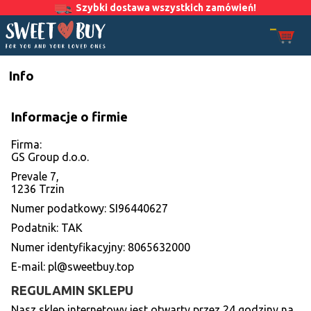
Szybki dostawa wszystkich zamówień!
Info
Informacje o firmie
Firma:
GS Group d.o.o.
Prevale 7,
1236 Trzin
Numer podatkowy: SI96440627
Podatnik: TAK
Numer identyfikacyjny: 8065632000
E-mail:
pl@sweetbuy.top
REGULAMIN SKLEPU
Nasz sklep internetowy jest otwarty przez 24 godziny na