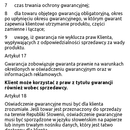
7 czas trwania ochrony gwarancyjnej;
8 dla towaru objętego gwarancją obligatoryjną, okres
po upłynięciu okresu gwarancyjnego, w którym gwarant
zapewnia klientowi utrzymanie produktu, części
zamienne i łączące;
9 uwagę, iż gwarancja nie wyklucza praw Klienta,
wypływających z odpowiedzialności sprzedawcy za wady
produktu.
Artykuł 17
Gwarancja zobowiązuje gwaranta prawnie na warunkach
określonych w oświadczeniu gwarancyjnym oraz w
informacjach reklamowych.
Klient mo
że korzystać z praw z tytułu gwarancji
r
ó
wnież wobec sprzedawcy.
Artykuł 18
Oświadczenie gwarancyjne musi być dla klienta
zrozumiałe. Jeśli towar jest przeznaczony do sprzedaży
na terenie Republiki Słowenii, oświadczenie gwarancyjne
musi być sporządzone w języku słoweńskim na papierze
lub innym trwałym nośniku danych, który jest łatwo