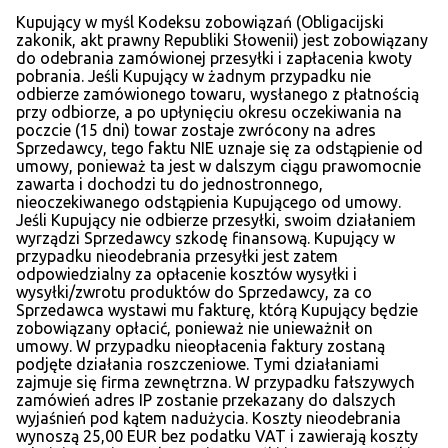
Kupujący w myśl Kodeksu zobowiązań (Obligacijski
zakonik, akt prawny Republiki Słowenii) jest zobowiązany
do odebrania zamówionej przesyłki i zapłacenia kwoty
pobrania. Jeśli Kupujący w żadnym przypadku nie
odbierze zamówionego towaru, wysłanego z płatnością
przy odbiorze, a po upłynięciu okresu oczekiwania na
poczcie (15 dni) towar zostaje zwrócony na adres
Sprzedawcy, tego faktu NIE uznaje się za odstąpienie od
umowy, ponieważ ta jest w dalszym ciągu prawomocnie
zawarta i dochodzi tu do jednostronnego,
nieoczekiwanego odstąpienia Kupującego od umowy.
Jeśli Kupujący nie odbierze przesyłki, swoim działaniem
wyrządzi Sprzedawcy szkodę finansową. Kupujący w
przypadku nieodebrania przesyłki jest zatem
odpowiedzialny za opłacenie kosztów wysyłki i
wysyłki/zwrotu produktów do Sprzedawcy, za co
Sprzedawca wystawi mu fakturę, którą Kupujący będzie
zobowiązany opłacić, ponieważ nie unieważnił on
umowy. W przypadku nieopłacenia faktury zostaną
podjęte działania roszczeniowe. Tymi działaniami
zajmuje się firma zewnętrzna. W przypadku fałszywych
zamówień adres IP zostanie przekazany do dalszych
wyjaśnień pod kątem nadużycia. Koszty nieodebrania
wynoszą 25,00 EUR bez podatku VAT i zawierają koszty