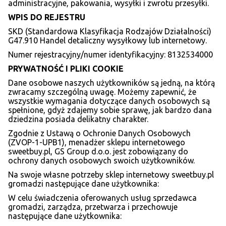
administracyjne, pakowania, wysyłki i zwrotu przesyłki.
WPIS DO REJESTRU
SKD (Standardowa Klasyfikacja Rodzajów Działalności)
G47.910 Handel detaliczny wysyłkowy lub internetowy.
Numer rejestracyjny/numer identyfikacyjny: 8132534000
PRYWATNO
ŚĆ I PLIKI COOKIE
Dane osobowe naszych użytkowników są jedną, na którą
zwracamy szczególną uwagę. Możemy zapewnić, że
wszystkie wymagania dotyczące danych osobowych są
spełnione, gdyż zdajemy sobie sprawę, jak bardzo dana
dziedzina posiada delikatny charakter.
Zgodnie z Ustawą o Ochronie Danych Osobowych
(ZVOP-1-UPB1), menadżer sklepu internetowego
sweetbuy.pl, GS Group d.o.o. jest zobowiązany do
ochrony danych osobowych swoich użytkowników.
Na swoje własne potrzeby sklep internetowy sweetbuy.pl
gromadzi następujące dane użytkownika:
W celu świadczenia oferowanych usług sprzedawca
gromadzi, zarządza, przetwarza i przechowuje
następujące dane użytkownika: