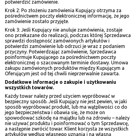
potwierdzić zamówienie.
Krok 2: Po złożeniu zamówienia Kupujący otrzyma za
pośrednictwem poczty elektronicznej informację, że jego
zamówienie zostało przyjęte.
Krok 3: Jeśli Kupujący nie anuluje zamówienia, zostaje
ono przekazane do realizacji, podczas której Sprzedawca
sprawdzi dostępność zamówionych artykułów i
potwierdzi zamówienie lub odrzuci je wraz z podaniem
przyczyny. Potwierdzając zamówienie, Sprzedawca
poinformuje Kupującego za pośrednictwem poczty
elektronicznej o szacowanym terminie dostawy. Umowa
zakupu zamówionych produktów między Kupującym a
Oferującym jest od tej chwili nieprzerwalnie zawarta.
Dodatkowe informacje o zakupie i użytkowaniu
wszystkich towar
ó
w.
Każdy towar należy przed użyciem wypróbować w
bezpieczny sposób. Jeśli Kupujący nie jest pewien, w jaki
sposób wypróbować produkt, lub ma wątpliwości co do
jego bezpieczeństwa i obawia się, że może on
spowodować szkodę na majątku lub na zdrowiu – należy
nie używać produktu i poinformować o tym Sprzedawcę,
a następnie zwrócić towar. Klient korzysta ze wszystkich
artykułów według własnego uznania i na własną