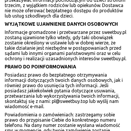
przekazywać informacji pochodzącym od dzieci stronom
trzecim, z wyjątkiem rodziców lub opiekunów. Dostawca
nie może oferować bezpłatnego dostępu do produktów
lub usług szkodliwych dla dzieci.
WYJ
ĄTKOWE UJAWNIENIE DANYCH OSOBOWYCH
Informacje gromadzone i przetwarzane przez sweetbuy.pl
zostaną ujawnione tylko wtedy, gdy taki obowiązek
zostanie określony w ustawie lub w dobrej wierze, że
takie działanie jest niezbędne w postępowaniach przed
sądami lub innymi organami państwowymi oraz w celu
ochrony i realizacji uzasadnionych interesów sweetbuy.pl.
PRAWO DO POINFORMOWANIA
Posiadasz prawo do bezpłatnego otrzymywania
informacji dotyczących twoich danych osobowych, jak i
również prawo do usunięcia tych informacji. Jeśli
posiadasz jakiekolwiek pytania dotyczące usuwania,
przetwarzania lub wykorzystywania twoich informacji,
skontaktuj się z nami:
pl@sweetbuy.top
lub wyślij nam
wiadomość e-mail.
Powiadomienia o zamówieniach: zastrzegamy sobie
prawo do przypisanie Ciebie do konkretnego numeru
telefonu. Na dany numer zostanie wysłana wiadomość
sms w momencie, gdy twoje zamówienie zostanie