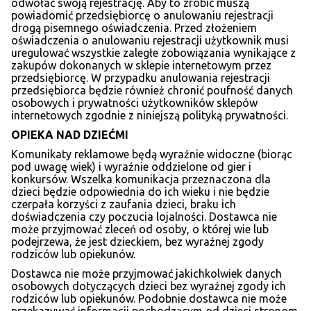
odwołać swoją rejestrację. Aby to zrobić muszą
powiadomić przedsiębiorcę o anulowaniu rejestracji
drogą pisemnego oświadczenia. Przed złożeniem
oświadczenia o anulowaniu rejestracji użytkownik musi
uregulować wszystkie zaległe zobowiązania wynikające z
zakupów dokonanych w sklepie internetowym przez
przedsiębiorcę. W przypadku anulowania rejestracji
przedsiębiorca będzie również chronić poufność danych
osobowych i prywatności użytkowników sklepów
internetowych zgodnie z niniejszą polityką prywatności.
OPIEKA NAD DZIEĆMI
Komunikaty reklamowe będą wyraźnie widoczne (biorąc
pod uwagę wiek) i wyraźnie oddzielone od gier i
konkursów. Wszelka komunikacja przeznaczona dla
dzieci będzie odpowiednia do ich wieku i nie będzie
czerpała korzyści z zaufania dzieci, braku ich
doświadczenia czy poczucia lojalności. Dostawca nie
może przyjmować zleceń od osoby, o której wie lub
podejrzewa, że jest dzieckiem, bez wyraźnej zgody
rodziców lub opiekunów.
Dostawca nie może przyjmować jakichkolwiek danych
osobowych dotyczących dzieci bez wyraźnej zgody ich
rodziców lub opiekunów. Podobnie dostawca nie może