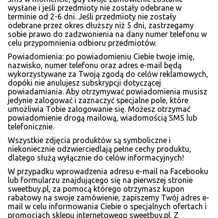
wysłane i jeśli przedmioty nie zostały odebrane w
terminie od 2-6 dni. Jeśli przedmioty nie zostały
odebrane przez okres dłuższy niż 5 dni, zastrzegamy
sobie prawo do zadzwonienia na dany numer telefonu w
celu przypomnienia odbioru przedmiotów.
Powiadomienia: po powiadomieniu Ciebie twoje imię,
nazwisko, numer telefonu oraz adres e-mail będą
wykorzystywane za Twoją zgodą do celów reklamowych,
dopóki nie anulujesz subskrypcji dotyczącej
powiadamiania. Aby otrzymywać powiadomienia musisz
jedynie zalogować i zaznaczyć specjalne pole, które
umożliwia Tobie zalogowanie się. Możesz otrzymać
powiadomienie drogą mailową, wiadomością SMS lub
telefonicznie.
Wszystkie zdjęcia produktów są symboliczne i
niekoniecznie odzwierciedlają pełne cechy produktu,
dlatego służą wyłącznie do celów informacyjnych!
W przypadku wprowadzenia adresu e-mail na Facebooku
lub formularzu znajdującego się na pierwszej stronie
sweetbuy.pl, za pomocą którego otrzymasz kupon
rabatowy na swoje zamówienie, zapiszemy Twój adres e-
mail w celu informowania Ciebie o specjalnych ofertach i
promocjach sklepu internetowego sweetbuy.pl. Z