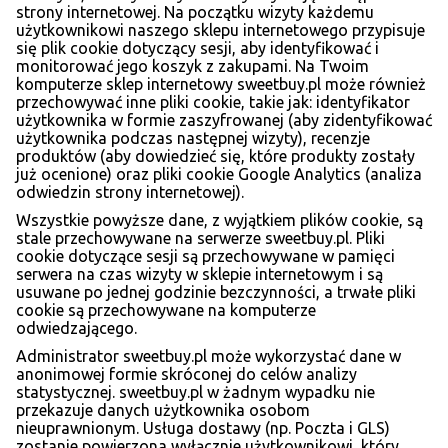
strony internetowej. Na początku wizyty każdemu
użytkownikowi naszego sklepu internetowego przypisuje
się plik cookie dotyczący sesji, aby identyfikować i
monitorować jego koszyk z zakupami. Na Twoim
komputerze sklep internetowy sweetbuy.pl może również
przechowywać inne pliki cookie, takie jak: identyfikator
użytkownika w formie zaszyfrowanej (aby zidentyfikować
użytkownika podczas następnej wizyty), recenzje
produktów (aby dowiedzieć się, które produkty zostały
już ocenione) oraz pliki cookie Google Analytics (analiza
odwiedzin strony internetowej).
Wszystkie powyższe dane, z wyjątkiem plików cookie, są
stale przechowywane na serwerze sweetbuy.pl. Pliki
cookie dotyczące sesji są przechowywane w pamięci
serwera na czas wizyty w sklepie internetowym i są
usuwane po jednej godzinie bezczynności, a trwałe pliki
cookie są przechowywane na komputerze
odwiedzającego.
Administrator sweetbuy.pl może wykorzystać dane w
anonimowej formie skróconej do celów analizy
statystycznej. sweetbuy.pl w żadnym wypadku nie
przekazuje danych użytkownika osobom
nieuprawnionym. Usługa dostawy (np. Poczta i GLS)
zostanie powierzona wyłącznie użytkownikowi, który