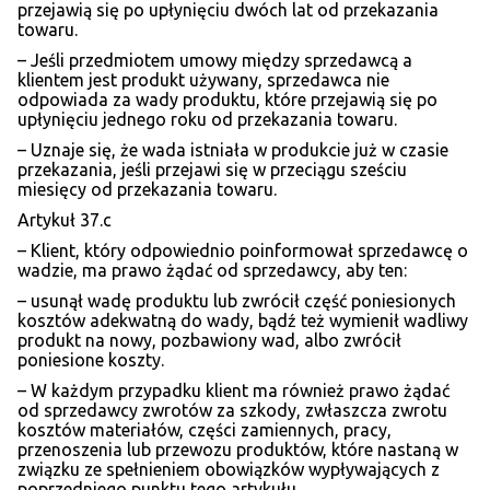
przejawią się po upłynięciu dwóch lat od przekazania
towaru.
– Jeśli przedmiotem umowy między sprzedawcą a
klientem jest produkt używany, sprzedawca nie
odpowiada za wady produktu, które przejawią się po
upłynięciu jednego roku od przekazania towaru.
– Uznaje się, że wada istniała w produkcie już w czasie
przekazania, jeśli przejawi się w przeciągu sześciu
miesięcy od przekazania towaru.
Artykuł 37.c
– Klient, który odpowiednio poinformował sprzedawcę o
wadzie, ma prawo żądać od sprzedawcy, aby ten:
– usunął wadę produktu lub zwrócił część poniesionych
kosztów adekwatną do wady, bądź też wymienił wadliwy
produkt na nowy, pozbawiony wad, albo zwrócił
poniesione koszty.
– W każdym przypadku klient ma również prawo żądać
od sprzedawcy zwrotów za szkody, zwłaszcza zwrotu
kosztów materiałów, części zamiennych, pracy,
przenoszenia lub przewozu produktów, które nastaną w
związku ze spełnieniem obowiązków wypływających z
poprzedniego punktu tego artykułu.