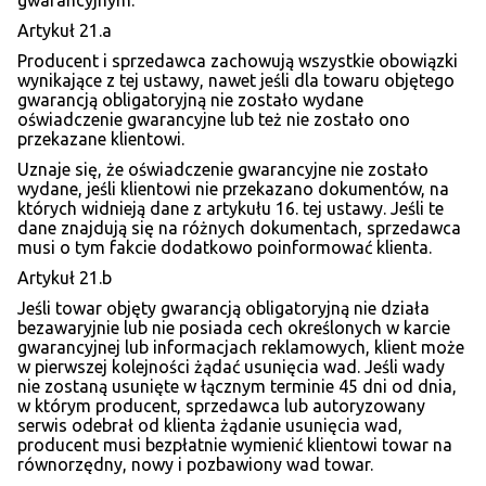
gwarancyjnym.
Artykuł 21.a
Producent i sprzedawca zachowują wszystkie obowiązki
wynikające z tej ustawy, nawet jeśli dla towaru objętego
gwarancją obligatoryjną nie zostało wydane
oświadczenie gwarancyjne lub też nie zostało ono
przekazane klientowi.
Uznaje się, że oświadczenie gwarancyjne nie zostało
wydane, jeśli klientowi nie przekazano dokumentów, na
których widnieją dane z artykułu 16. tej ustawy. Jeśli te
dane znajdują się na różnych dokumentach, sprzedawca
musi o tym fakcie dodatkowo poinformować klienta.
Artykuł 21.b
Jeśli towar objęty gwarancją obligatoryjną nie działa
bezawaryjnie lub nie posiada cech określonych w karcie
gwarancyjnej lub informacjach reklamowych, klient może
w pierwszej kolejności żądać usunięcia wad. Jeśli wady
nie zostaną usunięte w łącznym terminie 45 dni od dnia,
w którym producent, sprzedawca lub autoryzowany
serwis odebrał od klienta żądanie usunięcia wad,
producent musi bezpłatnie wymienić klientowi towar na
równorzędny, nowy i pozbawiony wad towar.