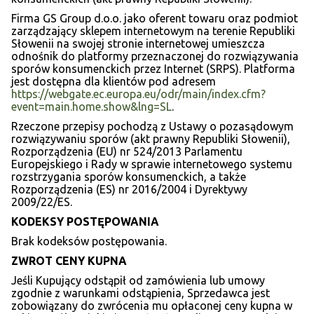
Firma GS Group d.o.o. jako oferent towaru oraz podmiot
zarządzający sklepem internetowym na terenie Republiki
Słowenii na swojej stronie internetowej umieszcza
odnośnik do platformy przeznaczonej do rozwiązywania
sporów konsumenckich przez Internet (SRPS). Platforma
jest dostępna dla klientów pod adresem
https://webgate.ec.europa.eu/odr/main/index.cfm?
event=main.home.show&lng=SL
.
Rzeczone przepisy pochodzą z Ustawy o pozasądowym
rozwiązywaniu sporów (akt prawny Republiki Słowenii),
Rozporządzenia (EU) nr 524/2013 Parlamentu
Europejskiego i Rady w sprawie internetowego systemu
rozstrzygania sporów konsumenckich, a także
Rozporządzenia (ES) nr 2016/2004 i Dyrektywy
2009/22/ES.
KODEKSY POSTĘPOWANIA
Brak kodeksów postępowania.
ZWROT CENY KUPNA
Jeśli Kupujący odstąpił od zamówienia lub umowy
zgodnie z warunkami odstąpienia, Sprzedawca jest
zobowiązany do zwrócenia mu opłaconej ceny kupna w