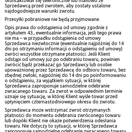
skontaktował się telefonicznie lub mailowo ze
Sprzedawcą przed zwrotem, aby zostały ustalone
najdogodniejsze warunki zwrotu.
Przesyłki pobraniowe nie będą przyjmowane.
Opis prawa do odstąpienia od umowy zgodnie z
artykułem 43., ewentualnie informacja, jeśli tego prawa
nie ma – w przypadku odstąpienia od umowy
Sprzedawca niezwłocznie (ewentualnie najpóźniej do 14
dni po otrzymaniu informacji o odstąpieniu od umowy)
zwróci wszystkie otrzymane płatności. Jeśli Klient
odstąpi od umowy już po odebraniu towaru, powinien
zwrócić bądź przekazać go Sprzedawcy lub osobie
upoważnionej przez Sprzedawcę do odbioru towaru, bez
zbędnej zwłoki, najpóźniej do 14 dni po poinformowaniu
o odstąpieniu, za wyjątkiem sytuacji, w której
Sprzedawca zaproponuje samodzielne odebranie
zwracanego towaru. Za zwrot w odpowiednim terminie
uznaje się sytuację, w której Klient wyśle towar przed
upłynięciem czternastodniowego okresu do zwrotu.
Sprzedawca może wstrzymać zwrot otrzymanych
płatności do momentu odebrania zwróconego towaru
lub dopóki Klient nie okaże potwierdzenia odesłania
towaru. Nie dotyczy to sytuacji, w której Sprzedawca
zaproponuje samodzielne odebranie zwracanego towaru.